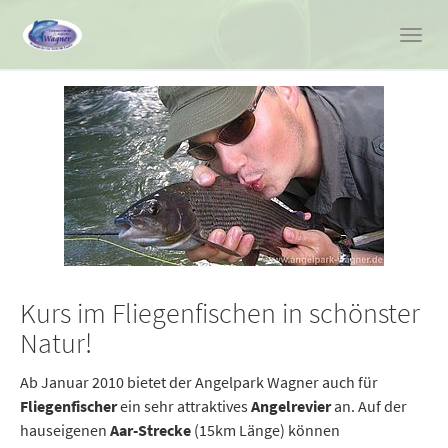
Toggl
navig
Skip
to
main
content
Kurs im Fliegenfischen in schönster
Natur!
Ab Januar 2010 bietet der Angelpark Wagner auch für
Fliegenfischer
ein sehr attraktives
Angelrevier
an. Auf der
hauseigenen
Aar-Strecke
(15km Länge) können