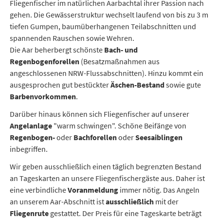
Fliegenfischer im natürlichen Aarbachtal ihrer Passion nach
gehen. Die Gewässerstruktur wechselt laufend von bis zu 3 m
tiefen Gumpen, baumüberhangenen Teilabschnitten und
spannenden Rauschen sowie Wehren.
Die Aar beherbergt schönste
Bach- und
Regenbogenforellen
(Besatzmaßnahmen aus
angeschlossenen NRW-Flussabschnitten). Hinzu kommt ein
ausgesprochen gut bestückter
Äschen-Bestand
sowie gute
Barbenvorkommen
.
Darüber hinaus können sich Fliegenfischer auf unserer
Angelanlage
"warm schwingen". Schöne Beifänge von
Regenbogen-
oder
Bachforellen
oder
Seesaiblingen
inbegriffen.
Wir geben ausschließlich einen täglich begrenzten Bestand
an Tageskarten an unsere Fliegenfischergäste aus. Daher ist
eine verbindliche
Voranmeldung
immer nötig. Das Angeln
an unserem Aar-Abschnitt ist
ausschließlich
mit der
Fliegenrute
gestattet. Der Preis für eine Tageskarte beträgt