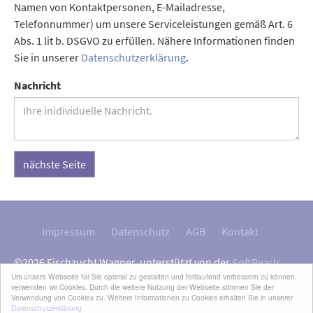
Namen von Kontaktpersonen, E-Mailadresse,
Telefonnummer) um unsere Serviceleistungen gemäß Art. 6
Abs. 1 lit b. DSGVO zu erfüllen. Nähere Informationen finden
Sie in unserer
Datenschutzerklärung
.
Nachricht
nächste Seite
Impressum
Datenschutz
AGB
Kontakt
©2026 Fischzucht Wagner, unterstützt von der
SoftPearls
Um unsere Webseite für Sie optimal zu gestalten und fortlaufend verbessern zu können,
GmbH
.
verwenden wir Cookies. Durch die weitere Nutzung der Webseite stimmen Sie der
Unsere Berichte finden Sie auf
Fangplatz.de
.
Verwendung von Cookies zu. Weitere Informationen zu Cookies erhalten Sie in unserer
Datenschutzerklärung