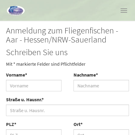
Toggl
navig
Skip
Anmeldung zum Fliegenfischen -
to
Aar - Hessen/NRW-Sauerland
main
content
Schreiben Sie uns
Mit * markierte Felder sind Pflichtfelder
Vorname
*
Nachname
*
Straße u. Hausnr.
*
PLZ
*
Ort
*